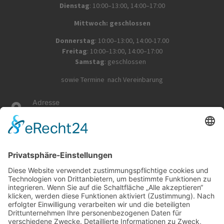
D
ienstag
: 10:00–13:00, 14:00–17:00
Mittwoch: geschlossen
Donnerstag
: 10:00–13:00, 14:00-17.00
Freitag
: 10:00–13:00, 14:00–17:00
Samstag
: geschlossen
sowie Termine nach Vereinbarung
Adresse
Mühlstraße 29, 63667 Nidda
E-Mail-Adresse
schneiderkg@t-online.de
Telefonnummer
060434636
Spanndecken
Über uns